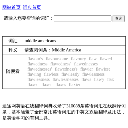
网站首页
词典首页
请输入您要查询的词汇：
词汇
middle americans
释义
请查阅词条：
Middle America
flavour's
flavoursome
flavoury
flaw
flawed
flawedness
flawedness'
flawednesses
flawednesses'
flawedness's
flawier
flawiest
随便看
flawing
flawless
flawlessly
flawlessness
flawlessness
flawlessnesses
flaws
flawy
flax
flaxed
flaxen
flaxes
flaxier
迷途网英语在线翻译词典收录了310088条英语词汇在线翻译词
条，基本涵盖了全部常用英语词汇的中英文双语翻译及用法，
是英语学习的有利工具。