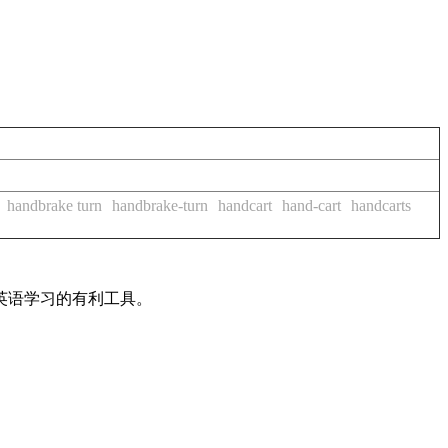
handbrake turn
handbrake-turn
handcart
hand-cart
handcarts
英语学习的有利工具。