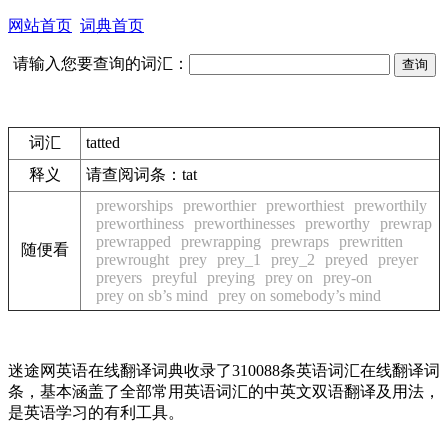
网站首页
词典首页
请输入您要查询的词汇：
词汇
tatted
释义
请查阅词条：
tat
preworships
preworthier
preworthiest
preworthily
preworthiness
preworthinesses
preworthy
prewrap
prewrapped
prewrapping
prewraps
prewritten
随便看
prewrought
prey
prey_1
prey_2
preyed
preyer
preyers
preyful
preying
prey on
prey-on
prey on sb’s mind
prey on somebody’s mind
迷途网英语在线翻译词典收录了310088条英语词汇在线翻译词
条，基本涵盖了全部常用英语词汇的中英文双语翻译及用法，
是英语学习的有利工具。