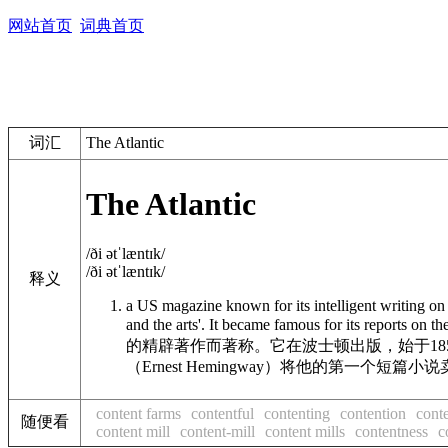
网站首页
词典首页
词汇
The Atlantic
The
Atlantic
/ði ətˈlæntɪk/
/ði ətˈlæntɪk/
释义
a US magazine known for its intelligent writing on 
and the arts'. It became famous for its reports on 
的精辟著作而著称。它在波士顿出版，始于18
（Ernest Hemingway）将他的第一个短篇
content farms
contentful
contenting
contention
cont
随便看
content mill
content-mill
content mills
contentness
c