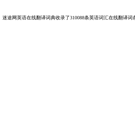
迷途网英语在线翻译词典收录了310088条英语词汇在线翻