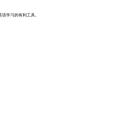
英语学习的有利工具。