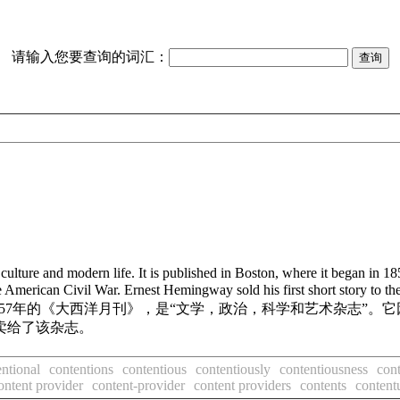
请输入您要查询的词汇：
culture and modern life. It is published in
Boston
, where it began in 1
the American
Civil War
.
Ernest Hemingway
sold his first short story to 
57年的《大西洋月刊》，是“文学，政治，科学和艺术杂志”。它
小说卖给了该杂志。
entional
contentions
contentious
contentiously
contentiousness
con
ontent provider
content-provider
content providers
contents
content