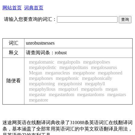
网站首页
词典首页
请输入您要查询的词汇：
词汇
unrobustnesses
释义
请查阅词条：
robust
megalomanic
megalopolis
megalopolises
megalopolistic
megalopolitans
megalosaurus
Megan
meganucleus
megaphone
megaphoned
megaphones
megaphonic
megaphonically
随便看
megaphoning
megaphonist
megaphyll
megaphyllous
megapixel
megapixels
megas
megastar
megastardom
megastardoms
megastars
megastore
迷途网英语在线翻译词典收录了310088条英语词汇在线翻译词
条，基本涵盖了全部常用英语词汇的中英文双语翻译及用法，