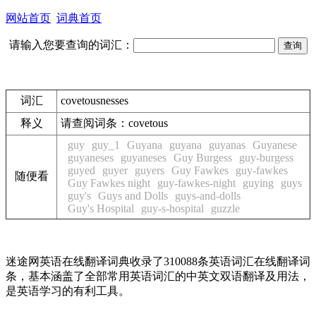
网站首页
词典首页
请输入您要查询的词汇：
词汇
covetousnesses
释义
请查阅词条：
covetous
guy
guy_1
Guyana
guyana
guyanas
Guyanese
guyaneses
guyaneses
Guy Burgess
guy-burgess
guyed
guyer
guyers
Guy Fawkes
guy-fawkes
随便看
Guy Fawkes night
guy-fawkes-night
guying
guys
guy's
Guys and Dolls
guys-and-dolls
Guy's Hospital
guy-s-hospital
guzzle
迷途网英语在线翻译词典收录了310088条英语词汇在线翻译词
条，基本涵盖了全部常用英语词汇的中英文双语翻译及用法，
是英语学习的有利工具。